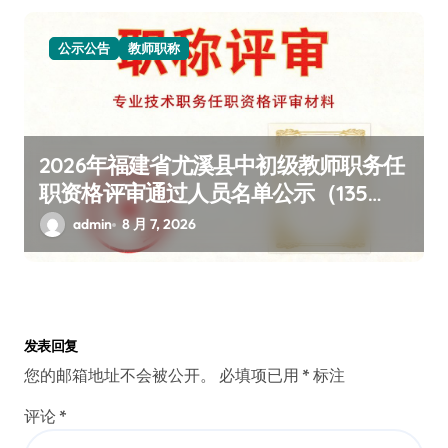
公示公告
教师职称
2026年福建省尤溪县中初级教师职务任
职资格评审通过人员名单公示（135
人，含完整学校姓名详情）
admin
8 月 7, 2026
发表回复
您的邮箱地址不会被公开。
必填项已用
*
标注
评论
*