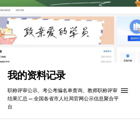
跳
转
到
内
容
我的资料记录
职称评审公示、考公考编名单查询、教师职称评审
结果汇总 — 全国各省市人社局官网公示信息聚合平
台