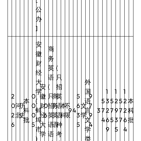
公
办
]
安
商
徽
务
财
英
(
经
语
只
大
外
安
(
招
学
国
1
1
1
2
0
徽
只
商
英
5
9
本
(
语
5
3
5
2
5
2
本
0
河
历
0
财
0
招
务
语
本
不
6
文
7
科
蚌
9
4
言
3
7
2
7
9
7
2
科
3
2
北
史
0
经
6
英
英
语
科
限
3
学
9
批
埠
文
4
6
5
3
7
6
批
6
5
大
语
语
种
5
4
市
学
9
5
4
学
语
考
)
类