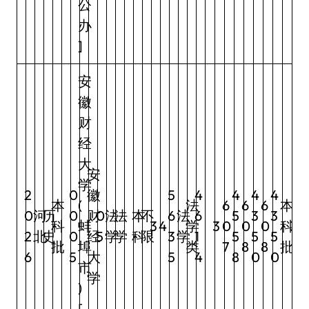
公
办
]
安
徽
财
经
大
安
学
2
0
徽
5
4
4
4
4
本
(
法
6
6
6
本
0
河
历
0
财
0
法
法
本
不
6
法
6
5
3
3
科
蚌
3
4
学
3
0
0
0
科
3
2
北
史
0
经
5
学
学
科
限
3
学
1
5
5
5
批
埠
类
7
8
8
批
6
5
大
5
4
8
0
0
市
学
)
[