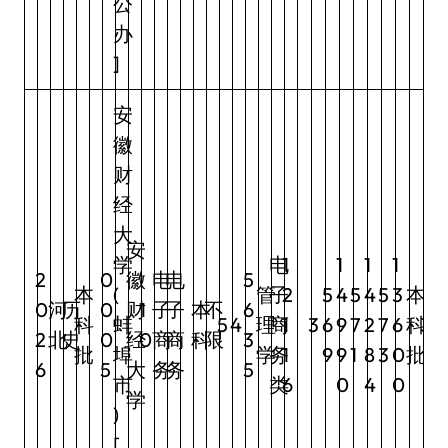
公
办
]
安
徽
财
经
大
安
学
电
1
1
1
1
2
0
徽
电
电
5
本
(
管
子
2
5
4
5
4
5
3
本
0
河
历
0
财
1
子
子
本
不
6
科
蚌
5
4
理
商
1
3
6
9
7
2
7
6
科
3
2
北
史
0
经
0
商
商
科
限
3
批
埠
学
务
1
9
9
1
8
3
0
批
6
5
大
务
务
5
市
类
6
0
4
0
学
)
[