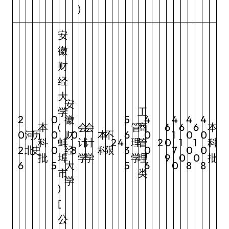
)
安
徽
财
经
大
安
学
工
2
0
徽
5
4
4
4
4
本
(
会
会
管
商
6
6
6
本
0
河
历
0
财
0
本
不
6
0
1
0
0
科
蚌
计
计
2
4
理
管
2
0
1
1
科
2
2
北
史
0
经
8
科
限
3
0
7
0
0
批
埠
学
学
学
理
9
0
0
批
6
5
大
5
6
0
8
8
市
类
学
)
[
公