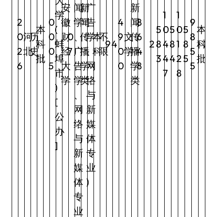
大
安
闻
新
广
新
学
1
1
2
0
徽
学
闻
告
4
闻
8
9
本
(
5
0
5
0
5
本
0
河
历
0
财
0
、
传
学
本
不
9
文
传
6
8
科
蚌
9
4
2
8
4
8
1
8
科
2
2
北
史
0
经
7
广
播
、
科
限
0
学
播
4
5
批
埠
3
4
4
2
5
批
6
5
大
告
学
网
0
学
8
5
市
7
8
学
学
类
络
类
)
、
与
[
网
新
公
络
媒
办
与
体
]
新
专
媒
业
体
)
专
业