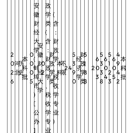
安
政
徽
学
(
财
类
含
经
(
：
大
含
财
安
学
：
政
2
0
徽
财
5
财
5
5
5
4
本
(
财
学
经
6
6
6
本
0
河
历
0
财
0
政
本
不
3
政
1
3
1
9
科
蚌
政
、
2
4
济
2
0
0
0
科
2
2
北
史
0
经
2
学
科
限
9
学
8
3
2
4
批
埠
学
税
学
3
4
5
批
6
5
大
类
0
类
8
8
3
2
市
、
收
学
)
税
学
[
收
专
公
学
业
办
专
)
]
业