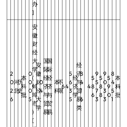
办
]
安
徽
财
经
大
国
国
安
经
学
际
际
2
0
徽
5
济
8
9
9
8
本
(
经
经
经
5
5
5
本
0
河
历
0
财
0
本
不
6
与
4
5
0
4
科
蚌
济
济
6
4
济
4
8
8
9
科
4
2
北
史
0
经
4
科
限
3
贸
1
7
3
5
批
埠
与
与
学
6
8
0
批
6
5
大
5
易
6
3
3
1
市
贸
贸
学
类
)
易
易
[