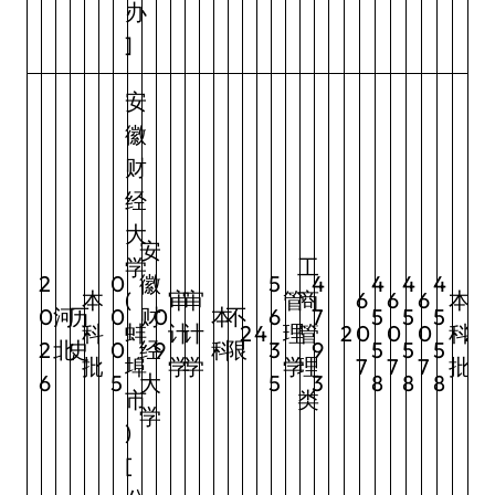
办
]
安
徽
财
经
大
安
学
工
2
0
徽
5
4
4
4
4
本
(
审
审
管
商
6
6
6
本
0
河
历
0
财
0
本
不
6
7
5
5
5
科
蚌
计
计
2
4
理
管
2
0
0
0
科
2
2
北
史
0
经
9
科
限
3
9
5
5
5
批
埠
学
学
学
理
7
7
7
批
6
5
大
5
3
8
8
8
市
类
学
)
[