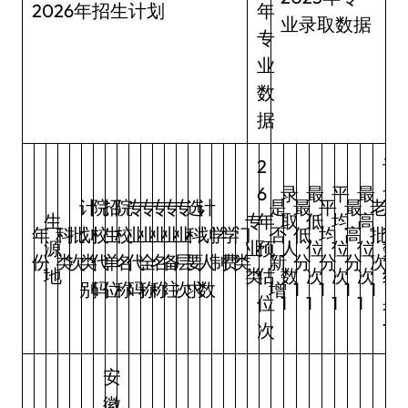
2026年招生计划
年
业录取数据
专
业
数
据
2
计
6
录
最
平
最
划
计
院
招
院
专
专
专
专
专
选
计
是
最
平
最
老
生
专
年
取
低
均
高
人
年
科
批
划
校
生
校
业
业
业
业
业
科
划
学
学
门
否
低
均
高
批
源
业
预
人
位
位
位
数
份
类
次
类
代
单
名
代
全
名
备
层
要
人
制
费
类
新
分
分
分
次
地
类
估
数
次
次
次
结
别
码
位
称
码
称
称
注
次
求
数
增
1
1
1
1
位
1
1
1
1
果
次
1
安
徽