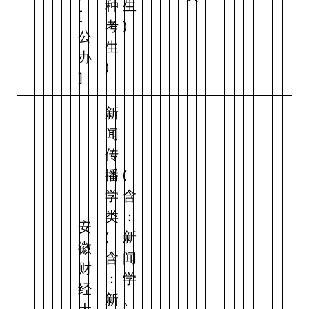
种
生
[
考
)
公
生
办
)
]
新
闻
传
播
(
学
含
类
：
安
(
新
徽
含
闻
财
：
学
经
新
、