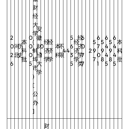
财
经
大
安
学
2
0
徽
5
经
6
6
6
6
本
(
经
经
经
5
5
5
本
0
河
历
0
财
0
本
不
6
济
0
7
4
4
科
蚌
济
济
4
4
济
2
9
9
9
科
2
2
北
史
0
经
1
科
限
3
学
7
0
4
4
批
埠
学
学
学
7
8
8
批
6
5
大
5
类
7
1
5
5
市
学
)
[
公
办
]
财