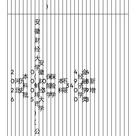
)
安
徽
财
经
大
安
学
2
0
徽
4
金
4
本
(
保
保
经
0
河
历
0
财
0
本
不
9
融
8
新
科
蚌
险
险
3
4
济
2
北
史
0
经
3
科
限
0
学
9
增
批
埠
学
学
学
6
5
大
0
类
8
市
学
)
[
公