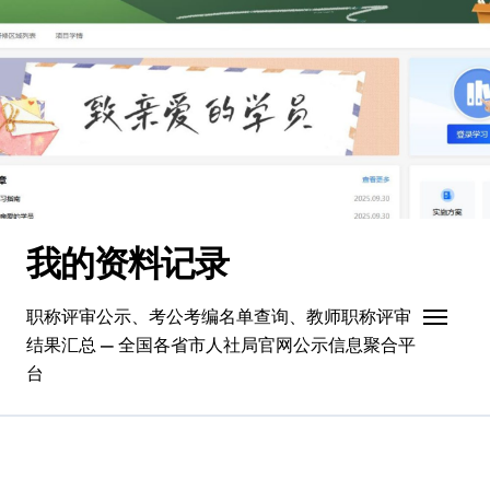
跳
转
到
内
容
我的资料记录
职称评审公示、考公考编名单查询、教师职称评审
结果汇总 — 全国各省市人社局官网公示信息聚合平
台