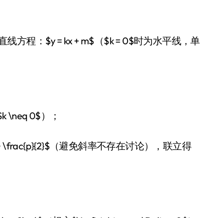
直线方程：$y = kx + m$（$k = 0$时为水平线，单
$k \neq 0$）；
 ty + \frac{p}{2}$（避免斜率不存在讨论），联立得