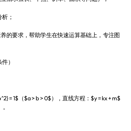
分析；
核心素养的要求，帮助学生在快速运算基础上，专注图
条件）
b^2} = 1$（$a > b > 0$），直线方程：$y = kx + m$
）。