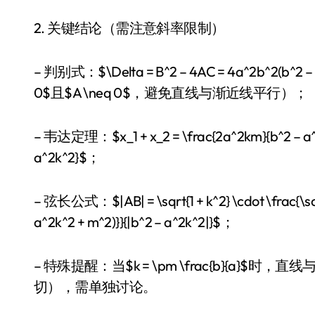
2. 关键结论（需注意斜率限制）
– 判别式：$\Delta = B^2 – 4AC = 4a^2b^2(b^2 – 
0$且$A \neq 0$，避免直线与渐近线平行）；
– 韦达定理：$x_1 + x_2 = \frac{2a^2km}{b^2 – a^2
a^2k^2}$；
– 弦长公式：$|AB| = \sqrt{1 + k^2} \cdot \frac{\sqrt{
a^2k^2 + m^2)}}{|b^2 – a^2k^2|}$；
– 特殊提醒：当$k = \pm \frac{b}{a
切），需单独讨论。