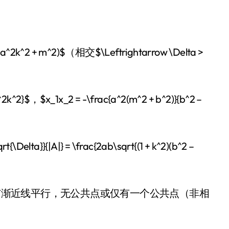
a^2k^2 + m^2)$（相交$\Leftrightarrow \Delta >
k^2}$，$x_1x_2 = -\frac{a^2(m^2 + b^2)}{b^2 –
\Delta}}{|A|} = \frac{2ab\sqrt{(1 + k^2)(b^2 –
}$时，直线与渐近线平行，无公共点或仅有一个公共点（非相