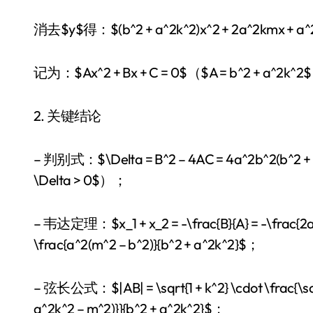
消去$y$得：$(b^2 + a^2k^2)x^2 + 2a^2kmx + a^2(
记为：$Ax^2 + Bx + C = 0$（$A = b^2 + a^2k^2
2. 关键结论
– 判别式：$\Delta = B^2 – 4AC = 4a^2b^2(b^
\Delta > 0$）；
– 韦达定理：$x_1 + x_2 = -\frac{B}{A} = -\frac{2a
\frac{a^2(m^2 – b^2)}{b^2 + a^2k^2}$；
– 弦长公式：$|AB| = \sqrt{1 + k^2} \cdot \frac{\sqrt{
a^2k^2 – m^2)}}{b^2 + a^2k^2}$；