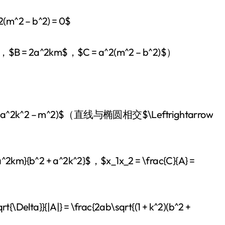
m^2 – b^2) = 0$
$，$B = 2a^2km$，$C = a^2(m^2 – b^2)$）
2 + a^2k^2 – m^2)$（直线与椭圆相交$\Leftrightarrow
^2km}{b^2 + a^2k^2}$，$x_1x_2 = \frac{C}{A} =
\Delta}}{|A|} = \frac{2ab\sqrt{(1 + k^2)(b^2 +